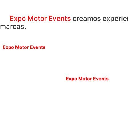
En
Expo Motor Events
creamos experien
marcas.
Expo Motor Events
es una empresa especializada en la o
sede social en Madrid, está integrada por un equipo de p
motivación y competencia en el desarrollo de su trabajo.
logística, arquitectura y seguridad, marketing y comunica
Los miembros del equipo de
Expo Motor Events
han cola
en las ciudades de Madrid y Barcelona.