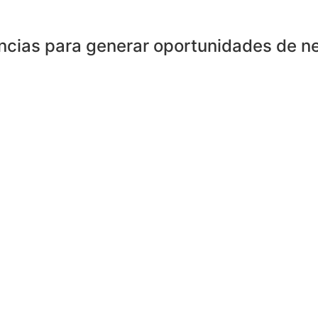
cias para generar oportunidades de ne
rganización integral de eventos relacionados con el mundo
rofesionales bien cohesionado que desarrollan su actividad
 C
uenta con áreas específicas en gestión comercial, empre
ción.
borado juntos en los últimos diez años en el desarrollo de i