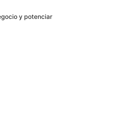
gocio y potenciar
 del motor. Esta sociedad, con
 en diversas áreas, aportando
sa y economía, producción y
niciativas feriales del motor