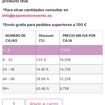
producto final
*Para otras cantidades consultar en
info@expomotorevents.es
*Envío gratis para pedidos superiores a 100 €
NUMERO DE
Discount
PRECIO SIN IVA POR
CAJAS
(%)
CAJA
1 - 8
—
17,25
€
9 - 23
7.25 %
16,00
€
24 - 48
14.49 %
14,75
€
49 - 98
28.99 %
12,25
€
99+
43.48 %
9,75
€
Añadir al carrito