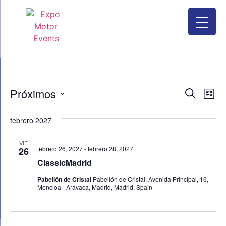
Nave
Na
Próximos
Buscar
Lista
Selecciona
de
de
la
febrero 2027
fecha.
vi
búsq
de
VIE
y
febrero 26, 2027
-
febrero 28, 2027
26
Ev
ClassicMadrid
vista
Pabellón de Cristal
Pabellón de Cristal, Avenida Principal, 16,
de
Moncloa - Aravaca, Madrid, Madrid, Spain
Even