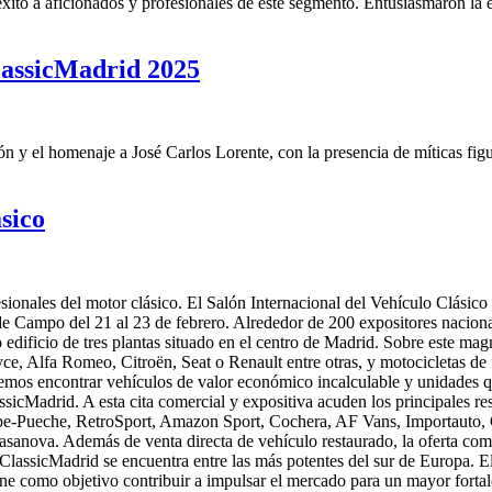
xito a aficionados y profesionales de este segmento. Entusiasmaron la
ClassicMadrid 2025
 y el homenaje a José Carlos Lorente, con la presencia de míticas figu
ásico
sionales del motor clásico. El Salón Internacional del Vehículo Clásico 
 de Campo del 21 al 23 de febrero. Alrededor de 200 expositores naciona
dificio de tres plantas situado en el centro de Madrid. Sobre este mag
yce, Alfa Romeo, Citroën, Seat o Renault entre otras, y motocicletas d
emos encontrar vehículos de valor económico incalculable y unidades q
sicMadrid. A esta cita comercial y expositiva acuden los principales re
-Pueche, RetroSport, Amazon Sport, Cochera, AF Vans, Importauto, Clá
sanova. Además de venta directa de vehículo restaurado, la oferta comer
e ClassicMadrid se encuentra entre las más potentes del sur de Europa. 
iene como objetivo contribuir a impulsar el mercado para un mayor fortal