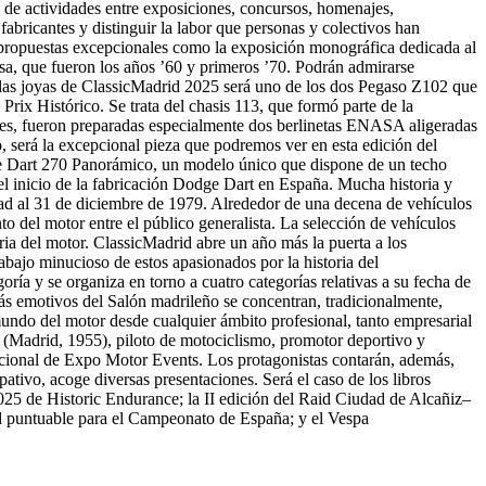
de actividades entre exposiciones, concursos, homenajes,
abricantes y distinguir la labor que personas y colectivos han
n propuestas excepcionales como la exposición monográfica dedicada al
a, que fueron los años ’60 y primeros ’70. Podrán admirarse
as joyas de ClassicMadrid 2025 será uno de los dos Pegaso Z102 que
rix Histórico. Se trata del chasis 113, que formó parte de la
ces, fueron preparadas especialmente dos berlinetas ENASA aligeradas
, será la excepcional pieza que podremos ver en esta edición del
dge Dart 270 Panorámico, un modelo único que dispone de un techo
del inicio de la fabricación Dodge Dart en España. Mucha historia y
idad al 31 de diciembre de 1979. Alrededor de una decena de vehículos
nto del motor entre el público generalista. La selección de vehículos
oria del motor. ClassicMadrid abre un año más la puerta a los
abajo minucioso de estos apasionados por la historia del
ría y se organiza en torno a cuatro categorías relativas a su fecha de
ás emotivos del Salón madrileño se concentran, tradicionalmente,
 mundo del motor desde cualquier ámbito profesional, tanto empresarial
 (Madrid, 1955), piloto de motociclismo, promotor deportivo y
tucional de Expo Motor Events. Los protagonistas contarán, además,
ativo, acoge diversas presentaciones. Será el caso de los libros
2025 de Historic Endurance; la II edición del Raid Ciudad de Alcañiz–
d puntuable para el Campeonato de España; y el Vespa