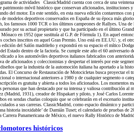
ograma de actividades ClassicMadrid cuenta con cerca de una veintena 
 patrimonio móvil histórico que conservan aficionados, instituciones y f
l mundo del motor. En este sentido, en esta nueva edición contaremos co
a de modelos deportivos conservados en España de su época más glorios
, los famosos 1000 TCR o los últimos campeones de Rallyes. Una de l
ado por su actual propietario y que ha participado en el último Grand P
 Mónaco en 1952 (que sustituía al G.P. de Fórmula 1). En aquel enton
s coches inscritos en aquel Gran Premio. Uno está en EE.UU. y, el otro
ta edición del Salón madrileño y expondrá en su espacio el mítico Do
del Estado dentro de la factoría. Se cumple este año el 60 aniversario 
edicado a los automóviles deportivos italianos fabricados con anterior
iva de aficionados y coleccionistas y despertar el interés por este segme
 diseños que la industria de la automoción italiana ha aportado a la hist
edas. El Concurso de Restauración de Motocicletas busca proyectar el tr
onal o internacional anteriores a 1980 y de cualquier segmento o catego
scripción es gratuita y abierta a todos los aficionados. Los momentos m
las personas que han destacado por su intensa y valiosa contribución al
 (Madrid, 1931), creador de Hispakart y piloto, y José Carlos Lorente
bos en sendas charlas coloquio que se celebrarán en el escenario insti
culados a sus carreras. ClassicMadrid, como espacio dinámico y particip
una historia inoxidable’ de Damián Tuset; el calendario de pruebas de 
La Carrera Panamericana de México, el nuevo Rally Histórico de Madri
lomotores históricos