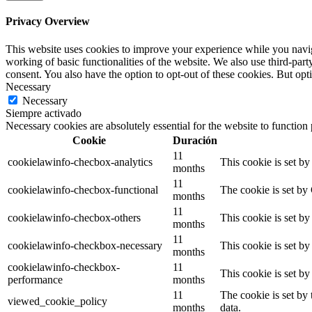
Privacy Overview
This website uses cookies to improve your experience while you navigat
working of basic functionalities of the website. We also use third-pa
consent. You also have the option to opt-out of these cookies. But op
Necessary
Necessary
Siempre activado
Necessary cookies are absolutely essential for the website to function
Cookie
Duración
11
cookielawinfo-checbox-analytics
This cookie is set b
months
11
cookielawinfo-checbox-functional
The cookie is set by
months
11
cookielawinfo-checbox-others
This cookie is set b
months
11
cookielawinfo-checkbox-necessary
This cookie is set b
months
cookielawinfo-checkbox-
11
This cookie is set b
performance
months
11
The cookie is set by
viewed_cookie_policy
months
data.