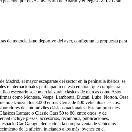
 exposición por el 75 aniversario de Abarth y el Pegaso Z102 Gran
ras de motociclismo deportivo del ayer, configuran la propuesta para
de Madrid, el mayor escaparate del sector en la península ibérica, se
les e internacionales participarán en esta edición, que completará
nífico escenario se comercializarán clásicos de marcas como Aston
e firmas como Montesa, Vespa, Lambretta, Ducati, Lube, Norton, Ossa,
ue no alcanzan los 3.000 euros. Cerca de 400 vehículos clásicos,
stauradores de automóviles clásicos nacionales. Estarán presentes
sicos Lamarc o Classic Cars 50 to 80, entre otros; y de
cial incluye piezas, accesorios, recambios, publicaciones,
El espacio Car Garage, dedicado a la compra venta de vehículos
ecimiento de la afición, iniciando a los más jóvenes en el