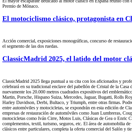
El mayor escaparate dedicado al motor clásico en España reunió con é
Premio de Mónaco.
El motociclismo clásico, protagonista en 
Acción comercial, exposiciones monográficas, concurso de restauración
el segmento de las dos ruedas.
ClassicMadrid 2025, el latido del motor cl
ClassicMadrid 2025 llega puntual a su cita con los aficionados y profe
celebrará en su tradicional enclave del pabellón de Cristal de la Casa
nuevamente los 20.000 metros cuadrados expositivos del emblemático e
Martin, Porsche, Hispano Suiza, Mercedes, Jaguar, Bugatti, Rolls Ro
Harley Davidson, Derbi, Bultaco, y Triumph, entre otras firmas. Podr
entre automóviles y motocicletas, se expondrán en esta edición de Clas
empresas de restauración de automóviles como Juan Lumbreras, Coupe
motocicletas como Iván Cirre, Motos Luis, Clásicas de Gea o Enric Ca
complementos, textil, turismo, seguros, etc. El área de automobilia d
clásicos entre particulares, completa la oferta comercial del Salón y t