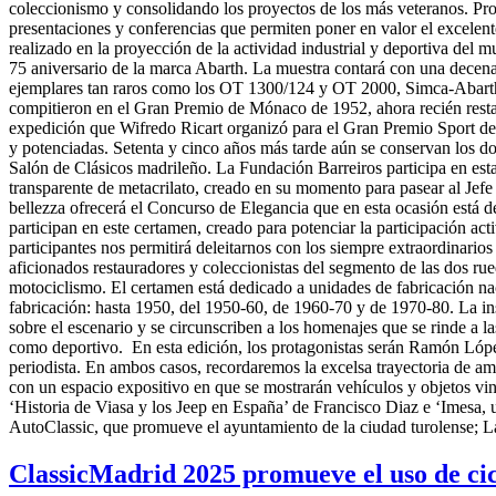
coleccionismo y consolidando los proyectos de los más veteranos. Pr
presentaciones y conferencias que permiten poner en valor el excelente
realizado en la proyección de la actividad industrial y deportiva de
75 aniversario de la marca Abarth. La muestra contará con una decen
ejemplares tan raros como los OT 1300/124 y OT 2000, Simca-Abarth
compitieron en el Gran Premio de Mónaco de 1952, ahora recién restaur
expedición que Wifredo Ricart organizó para el Gran Premio Sport de
y potenciadas. Setenta y cinco años más tarde aún se conservan los do
Salón de Clásicos madrileño. La Fundación Barreiros participa en es
transparente de metacrilato, creado en su momento para pasear al Jefe 
bellezza ofrecerá el Concurso de Elegancia que en esta ocasión está d
participan en este certamen, creado para potenciar la participación act
participantes nos permitirá deleitarnos con los siempre extraordinarios
aficionados restauradores y coleccionistas del segmento de las dos ru
motociclismo. El certamen está dedicado a unidades de fabricación naci
fabricación: hasta 1950, del 1950-60, de 1960-70 y de 1970-80. La in
sobre el escenario y se circunscriben a los homenajes que se rinde a 
como deportivo. En esta edición, los protagonistas serán Ramón López
periodista. En ambos casos, recordaremos la excelsa trayectoria de am
con un espacio expositivo en que se mostrarán vehículos y objetos vin
‘Historia de Viasa y los Jeep en España’ de Francisco Diaz e ‘Imesa, 
AutoClassic, que promueve el ayuntamiento de la ciudad turolense; 
ClassicMadrid 2025 promueve el uso de cic