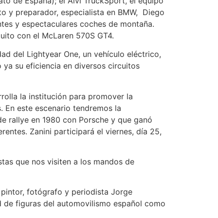
 de España); el Alvi TruckSport, el equipo
oto y preparador, especialista en BMW, Diego
entes y espectaculares coches de montaña.
cuito con el McLaren 570S GT4.
ad del Lightyear One, un vehículo eléctrico,
ya su eficiencia en diversos circuitos
olla la institución para promover la
. En este escenario tendremos la
de rallye en 1980 con Porsche y que ganó
ntes. Zanini participará el viernes, día 25,
istas que nos visiten a los mandos de
pintor, fotógrafo y periodista Jorge
ad de figuras del automovilismo español como