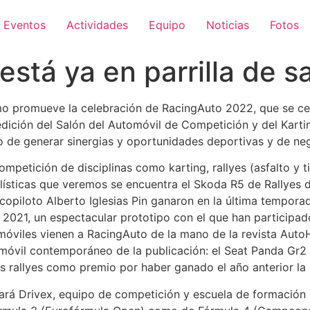
Eventos
Actividades
Equipo
Noticias
Fotos
stá ya en parrilla de sa
o promueve la celebración de RacingAuto 2022, que se cele
dición del Salón del Automóvil de Competición y del Kartin
o de generar sinergias y oportunidades deportivas y de ne
petición de disciplinas como karting, rallyes (asfalto y tier
lísticas que veremos se encuentra el Skoda R5 de Rallyes de
copiloto Alberto Iglesias Pin ganaron en la última tempor
2021, un espectacular prototipo con el que han participado
tomóviles vienen a RacingAuto de la mano de la revista Aut
móvil contemporáneo de la publicación: el Seat Panda Gr2 de
os rallyes como premio por haber ganado el año anterior 
á Drivex, equipo de competición y escuela de formación de