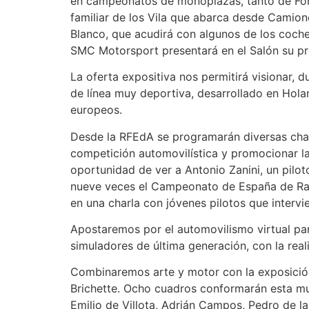
en campeonatos de monoplazas, tanto de Fór
familiar de los Vila que abarca desde Camion
Blanco, que acudirá con algunos de los coch
SMC Motorsport presentará en el Salón su pr
La oferta expositiva nos permitirá visionar, 
de línea muy deportiva, desarrollado en Hola
europeos.
Desde la RFEdA se programarán diversas charl
competición automovilística y promocionar la
oportunidad de ver a Antonio Zanini, un pilo
nueve veces el Campeonato de España de Rally
en una charla con jóvenes pilotos que interv
Apostaremos por el automovilismo virtual para
simuladores de última generación, con la real
Combinaremos arte y motor con la exposición d
Brichette. Ocho cuadros conformarán esta mu
Emilio de Villota, Adrián Campos, Pedro de la