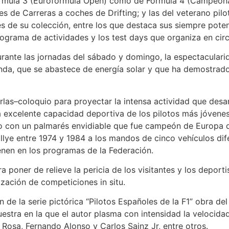
mula 3 (Eurofórmula Open) como de Fórmula 4 (Campeonato
es de Carreras a coches de Drifting; y las del veterano pil
es de su colección, entre los que destaca sus siempre pot
ograma de actividades y los test days que organiza en cir
durante las jornadas del sábado y domingo, la espectacularid
nda, que se abastece de energía solar y que ha demostrado 
as–coloquio para proyectar la intensa actividad que desarr
 excelente capacidad deportiva de los pilotos más jóvenes
to con un palmarés envidiable que fue campeón de Europa​ 
e entre 1974 y 1984 a los mandos de cinco vehículos difere
ienen en los programas de la Federación.
 poner de relieve la pericia de los visitantes y los deport
ización de competiciones in situ.
e la serie pictórica “Pilotos Españoles de la F1” obra del 
estra en la que el autor plasma con intensidad la velocid
 Rosa, Fernando Alonso y Carlos Sainz Jr, entre otros.